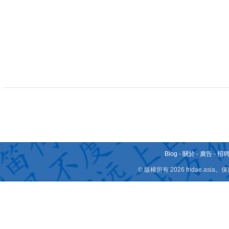
Blog
-
關於
-
廣告
-
招
© 版權所有 2026 fridae.a