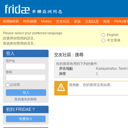
新聞&特寫
時尚娛樂
Money
交友社區
家族
活動訊息
旅遊
Perks會
Please select your preferred language.
English
請選擇你慣用的語言。
中文简体
请选择你惯用的语言。
登入
交友社區 : 搜尋
用戶名
你的搜尋有用到下列的條件:
所在地點
Kadayanallur, Tamil 
密碼
旅客
1
很抱歉，你的搜尋沒有結果。
記住我
取回遺失的密碼
初到 FRIDAE？
免費加入