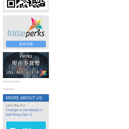
更多詳情
Advertisement
Highlights
MORE ABOUT US
Latest Blog Post
Change is not always a
bad thing (Jan 1)