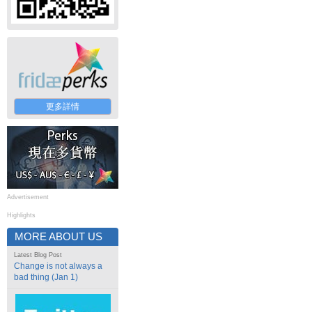
更多詳情
Advertisement
Highlights
MORE ABOUT US
Latest Blog Post
Change is not always a
bad thing (Jan 1)