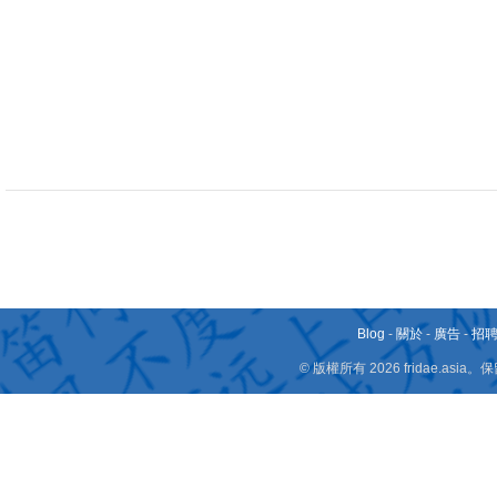
Blog
-
關於
-
廣告
-
招
© 版權所有 2026 fridae.a