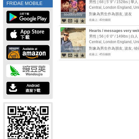
Kong?
男性 | 68 |
5' 9"
/
152lbs
| 華人
FRIDAE MOBILE
Central, London England, Un
對象為男生作為朋友, 波友
bbddboyboy
bbddboyboy
在線上: 40分鐘前
Hearts / messages very we
男性 | 56 |
6' 0"
/
149lbs
| 白人
Central, London England, Un
對象為男生作為朋友, 波友, 
usermaatre
usermaatre
在線上: 45分鐘前