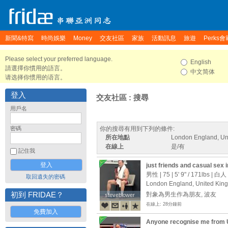
新聞&特寫
時尚娛樂
Money
交友社區
家族
活動訊息
旅遊
Perks會
Please select your preferred language.
English
請選擇你慣用的語言。
中文简体
请选择你惯用的语言。
登入
交友社區 : 搜尋
用戶名
密碼
你的搜尋有用到下列的條件:
所在地點
London England, Un
在線上
是/有
記住我
just friends and casual sex 
男性 | 75 |
5' 9"
/
171lbs
| 白人
取回遺失的密碼
London England, United Kin
初到 FRIDAE？
對象為男生作為朋友, 波友
steveblower
steveblower
在線上: 28分鐘前
免費加入
Anyone recognise me from 