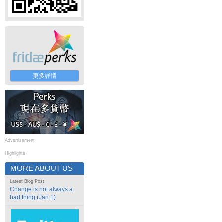
更多詳情
Advertisement
Highlights
MORE ABOUT US
Latest Blog Post
Change is not always a
bad thing (Jan 1)