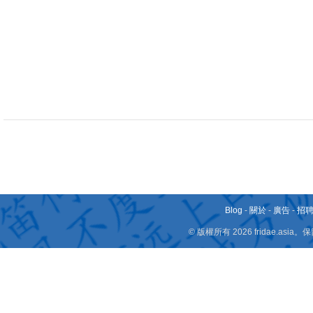
Blog
-
關於
-
廣告
-
招
© 版權所有 2026 fridae.a