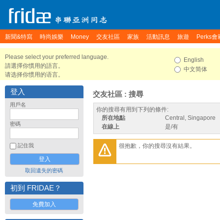
新聞&特寫
時尚娛樂
Money
交友社區
家族
活動訊息
旅遊
Perks會
Please select your preferred language.
English
請選擇你慣用的語言。
中文简体
请选择你惯用的语言。
登入
交友社區 : 搜尋
用戶名
你的搜尋有用到下列的條件:
所在地點
Central, Singapore
密碼
在線上
是/有
很抱歉，你的搜尋沒有結果。
記住我
取回遺失的密碼
初到 FRIDAE？
免費加入