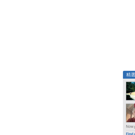
精
Now
Find 