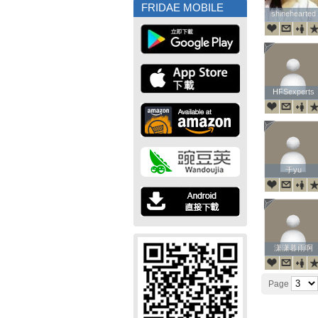
FRIDAE MOBILE
shinehearted
shinehearted
HFSexperts
HFSexperts
于yu
于yu
潇潇暮雨啊
潇潇暮雨啊
Page