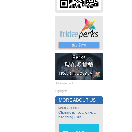
更多詳情
Advertisement
Highlights
MORE ABOUT US
Latest Blog Post
Change is not always a
bad thing (Jan 1)