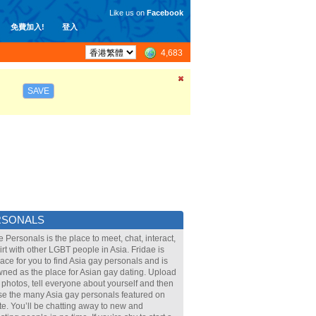
Like us on
Facebook
免費加入!
登入
4,683
SAVE
RSONALS
e Personals is the place to meet, chat, interact,
lirt with other LGBT people in Asia. Fridae is
lace for you to find Asia gay personals and is
ned as the place for Asian gay dating. Upload
 photos, tell everyone about yourself and then
e the many Asia gay personals featured on
ite. You’ll be chatting away to new and