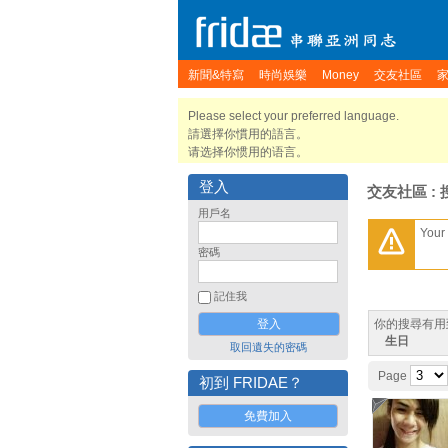
新聞&特寫
時尚娛樂
Money
交友社區
Please select your preferred language.
請選擇你慣用的語言。
请选择你惯用的语言。
登入
交友社區 : 
用戶名
Your 
密碼
記住我
你的搜尋有用
生日
取回遺失的密碼
Page
初到 FRIDAE？
免費加入