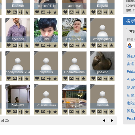
intere
conve
RaAz99
RaAz99
illusion0111
illusion0111
audemar
audemar
Rajiv68
Rajiv68
gift.
搜
常
stylebbc
stylebbc
jozi
jozi
1759242647
1759242647
wenyingming
wenyingming
搜尋
誰在
雷達
Fri
anonymous1234
anonymous1234
billycetus
billycetus
Daaawwwnnn
Daaawwwnnn
pos4life
pos4life
今日
到Un
新會
進階
Salve03
Salve03
PriscillaLaura
PriscillaLaura
chiguy312
chiguy312
miaoush
miaoush
興趣
Fres
of 25