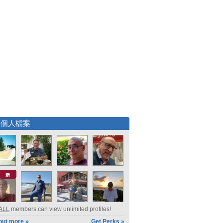
選個人檔案
新
ALL
members can view unlimited profiles!
out more »
Get Perks »