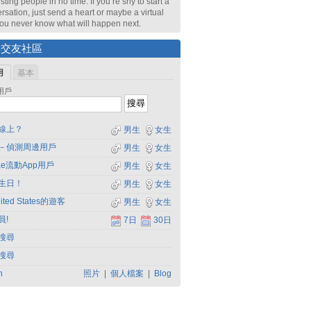
sting people in no time. If you’re shy to start a
rsation, just send a heart or maybe a virtual
 You never know what will happen next.
尋交友社區
用
基本
用戶
線上？
男生
女生
－偵測周邊用戶
男生
女生
dae流動App用戶
男生
女生
生日！
男生
女生
ited States的遊客
男生
女生
員!
7日
30日
搜尋
搜尋
h
照片
|
個人檔案
|
Blog