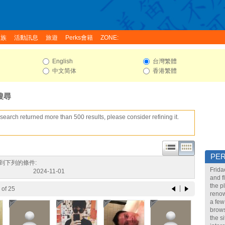
家族
活動訊息
旅遊
Perks會籍
ZONE:
English
台灣繁體
中文简体
香港繁體
搜尋
search returned more than 500 results, please consider refining it.
PE
到下列的條件:
Frida
2024-11-01
and f
the p
of 25
renow
a few
brows
the s