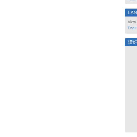
LA
View 
Engli
讚