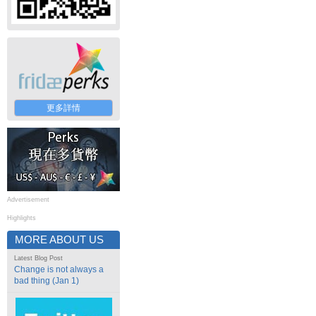
更多詳情
Advertisement
Highlights
MORE ABOUT US
Latest Blog Post
Change is not always a
bad thing (Jan 1)