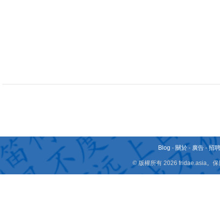
Blog
-
關於
-
廣告
-
招
© 版權所有 2026 fridae.a