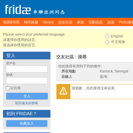
新聞&特寫
時尚娛樂
Money
交友社區
家族
活動訊息
旅遊
Perks會
Please select your preferred language.
English
請選擇你慣用的語言。
中文简体
请选择你惯用的语言。
登入
交友社區 : 搜尋
用戶名
你的搜尋有用到下列的條件:
所在地點
Kaolack, Senegal
密碼
在線上
是/有
很抱歉，你的搜尋沒有結果。
記住我
取回遺失的密碼
初到 FRIDAE？
免費加入