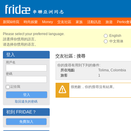
新聞&特寫
時尚娛樂
Money
交友社區
家族
活動訊息
旅遊
Perks會
Please select your preferred language.
English
請選擇你慣用的語言。
中文简体
请选择你惯用的语言。
登入
交友社區 : 搜尋
用戶名
你的搜尋有用到下列的條件:
所在地點
Tolima, Colombia
密碼
旅客
1
很抱歉，你的搜尋沒有結果。
記住我
取回遺失的密碼
初到 FRIDAE？
免費加入