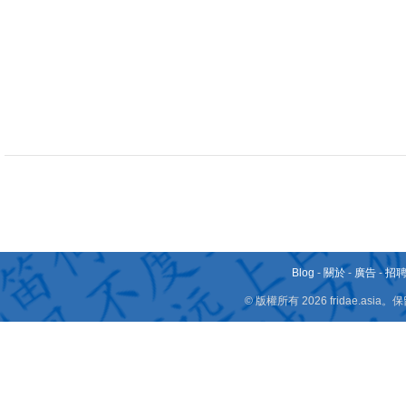
Blog
-
關於
-
廣告
-
招
© 版權所有 2026 fridae.a