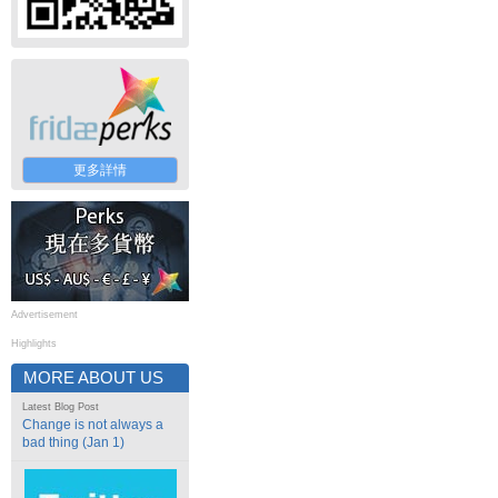
更多詳情
Advertisement
Highlights
MORE ABOUT US
Latest Blog Post
Change is not always a
bad thing (Jan 1)