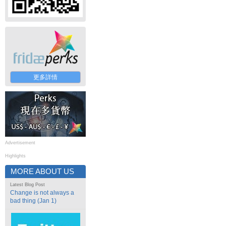
更多詳情
Advertisement
Highlights
MORE ABOUT US
Latest Blog Post
Change is not always a
bad thing (Jan 1)