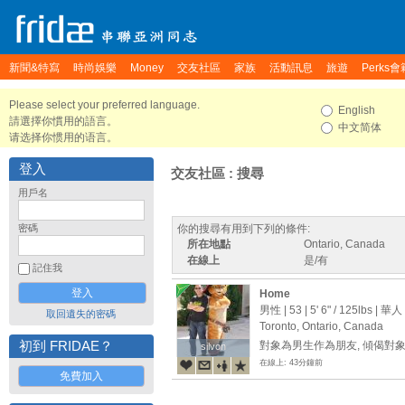
新聞&特寫
時尚娛樂
Money
交友社區
家族
活動訊息
旅遊
Perks會
Please select your preferred language.
English
請選擇你慣用的語言。
中文简体
请选择你惯用的语言。
登入
交友社區 : 搜尋
用戶名
密碼
你的搜尋有用到下列的條件:
所在地點
Ontario, Canada
在線上
是/有
記住我
Home
男性 | 53 |
5' 6"
/
125lbs
| 華人
取回遺失的密碼
Toronto, Ontario, Canada
初到 FRIDAE？
對象為男生作為朋友, 傾偈對
silvon
silvon
在線上: 43分鐘前
免費加入