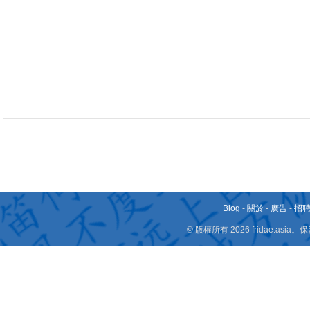
Blog
-
關於
-
廣告
-
招
© 版權所有 2026 fridae.a