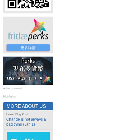
更多詳情
Advertisement
Highlights
MORE ABOUT US
Latest Blog Post
Change is not always a
bad thing (Jan 1)