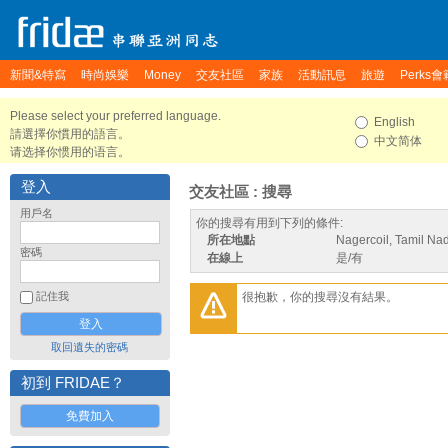
新聞&特寫
時尚娛樂
Money
交友社區
家族
活動訊息
旅遊
Perks會
Please select your preferred language.
English
請選擇你慣用的語言。
中文简体
请选择你惯用的语言。
登入
交友社區 : 搜尋
用戶名
你的搜尋有用到下列的條件:
所在地點
Nagercoil, Tamil Nad
密碼
在線上
是/有
很抱歉，你的搜尋沒有結果。
記住我
取回遺失的密碼
初到 FRIDAE？
免費加入