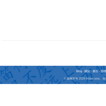
Blog
-
關於
-
廣告
-
招
© 版權所有 2026 fridae.a