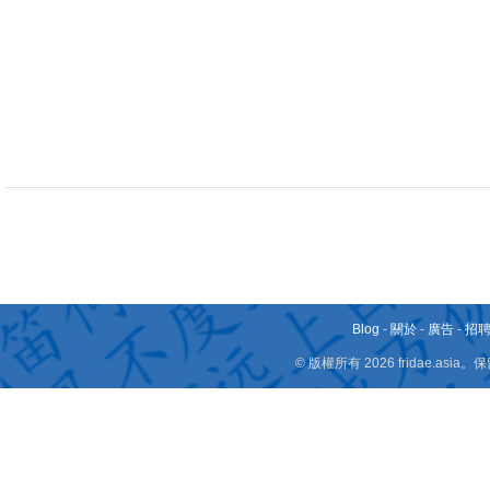
Blog
-
關於
-
廣告
-
招
© 版權所有 2026 fridae.a