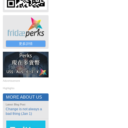
更多詳情
Advertisement
Highlights
MORE ABOUT US
Latest Blog Post
Change is not always a
bad thing (Jan 1)