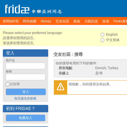
新聞&特寫
時尚娛樂
Money
交友社區
家族
活動訊息
旅遊
Perks會
Please select your preferred language.
English
請選擇你慣用的語言。
中文简体
请选择你惯用的语言。
登入
交友社區 : 搜尋
用戶名
你的搜尋有用到下列的條件:
所在地點
Denizli, Turkey
密碼
在線上
是/有
很抱歉，你的搜尋沒有結果。
記住我
取回遺失的密碼
初到 FRIDAE？
免費加入