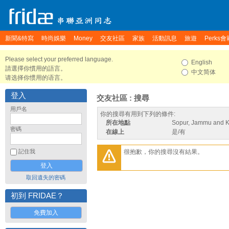
新聞&特寫
時尚娛樂
Money
交友社區
家族
活動訊息
旅遊
Perks會
Please select your preferred language.
English
請選擇你慣用的語言。
中文简体
请选择你惯用的语言。
登入
交友社區 : 搜尋
用戶名
你的搜尋有用到下列的條件:
所在地點
Sopur, Jammu and Ka
密碼
在線上
是/有
很抱歉，你的搜尋沒有結果。
記住我
取回遺失的密碼
初到 FRIDAE？
免費加入