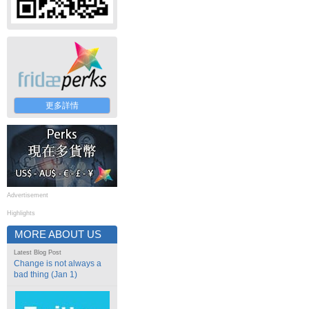
更多詳情
Advertisement
Highlights
MORE ABOUT US
Latest Blog Post
Change is not always a
bad thing (Jan 1)