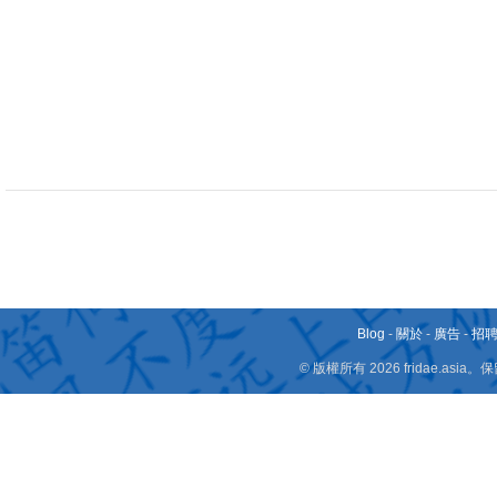
Blog
-
關於
-
廣告
-
招
© 版權所有 2026 fridae.a