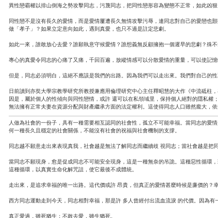
異性戀霸權以排山倒海之勢攻擊同志，污蔑同志，把同性戀形容為變態不正常，如此凶狠
同性戀不是沒有長久的愛情，而是愛情屢遭長久無情攻擊污辱，連同志對自己的愛戀也顫
做「孝子」？如果立定意向如此，遇到真愛，也只不過是註定悲劇。
如此一來，誰敢放心去愛？誰願執意守候愛情？誰想義無反顧擁抱一個遲早的悲劇？殊不
專心的真愛令同志的心痛了又痛，千回百遍，放縱情感可以分散愛情的重量，可以使記憶
但是，同志必須明白，這絕不應該是我們的出路。因為我們可以走出來。我們對自己的性
日前讀到亦奘大學宗教學研究所教授兼應用倫理研究中心主任釋昭慧的大作《中流砥柱，
因是，屬於個人的性傾向與同性戀情，或許 還可以在私領域里，保持個人絕對的隱私權
無法擁有正常夫妻在資源分配與財產繼承方面的法定權利。這使得同志人口雖然龐大，依
人做為社會的一份子，具有一種需要相互認同的社會性，孤立不可能幸福。當同志的愛情
何一種長久且穩定的社會關係，不能沒有社會的祝福與社會機制的支撐。
同志越不願意走出來表現真我，社會越是無法了解同志而繼續歧 視同志；當社會越是把
當同志不願現身，愈是促成同志不可能安全現身，這是一種無奈的吊詭。這種惡性循環，
這種循環，以真實生命化解咒詛，使它最後不成體統。
走出來，是追求幸福的唯一出路。這代價或許 昂貴，但真正的愛情甚麼時候是廉價的？
西方同志運動走到今天，同志相對幸福，那是許 多人曾經付出流血流淚 的代價。因為
真正愛過，雖死猶生；不敢去愛，雖生猶死。