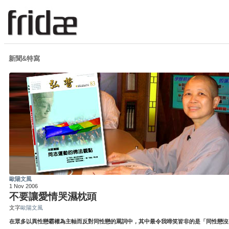
新聞&特寫
歐陽文風
1 Nov 2006
不要讓愛情哭濕枕頭
文字
歐陽文風
在眾多以異性戀霸權為主軸而反對同性戀的罵詞中，其中最令我啼笑皆非的是「同性戀沒