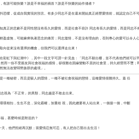
，有誰可能快樂？誰是不幸福的禍首？誰是不快樂的始作俑者？
抖恐懼，促成自我實現的預言。有多少同志不是在還未開始真正經歷愛情前，就認定自己不
知真正的悲劇不是同性戀沒有長久的愛情，而是社會不容許 同志有長久的愛情，而是同志不
輕盈虛無，可能麻痺執著思念的痛苦；同志濫情，不是沒有理由的，否則專心的愛可以令人
取向從來沒有選擇的機會，但我們可以選擇走出來！
在彩虹下與紅潮中》，其中一段文字可謂一針見血：「同志不願出櫃，並不代表他們就可以
；然而一份不受親友與社會祝福的感情，卻很難在因緣變動不居的社會里，持久經營而不墜；
然無法改變弱勢族群的處境」。
是一種秘密，而且是駭人的隱情，一種不被社會祝福的戀情，這種愛情很難持久。蓋 任
同志視為「不正常」的異類，同志越是不敢走出來。
環環相扣，生生不息，深化霸權，加重歧 視，因此總要有人站出來，一個接一個，中斷
幸福，甚麼時候是附送的？
有一天，他們拒絕再沉默；當愛情忍無可忍，有人把自己豁出去生活！