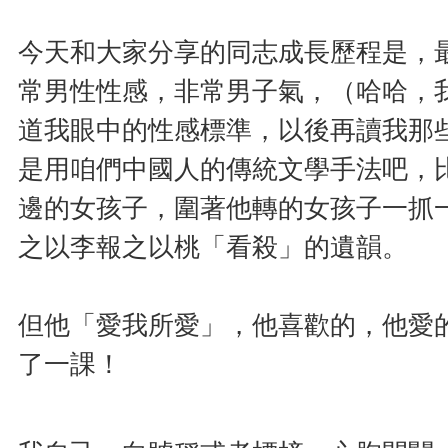
今天和大家分享的同志成長歷程是，
常男性性感，非常男子氣，（哈哈，
道我眼中的性感標準，以後再讀我那
是用咱們中國人的傳統文學手法吧，
邊的女孩子，圍著他轉的女孩子一抓
之以李報之以桃「看殺」的遺韻。
但他「愛我所愛」，他喜歡的，他愛
了一課！