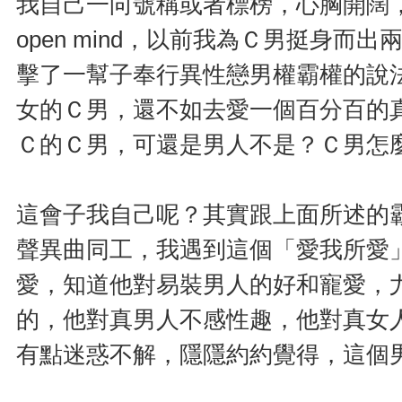
我自己一向號稱或者標榜，心胸開闊
open mind，以前我為Ｃ男挺身而
擊了一幫子奉行異性戀男權霸權的說
女的Ｃ男，還不如去愛一個百分百的
Ｃ的Ｃ男，可還是男人不是？Ｃ男怎
這會子我自己呢？其實跟上面所述的
聲異曲同工，我遇到這個「愛我所愛
愛，知道他對易裝男人的好和寵愛，
的，他對真男人不感性趣，他對真女人
有點迷惑不解，隱隱約約覺得，這個