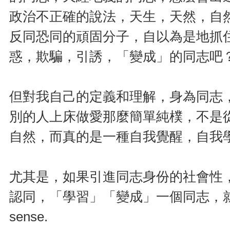
政治不正確的說法，天生，天然，自
反同恐同的頑固分子，自以為是地抓
惑，欺騙，引誘，「變成」的同志吧
但對我自己的定義和理解，身為同志
別的人上床做愛那麼簡單純樸，不是
自然，而真的是一種自我覺醒，自我
尤其是，如果引進同志身份的社會性
認同，「學習」「變成」一個同志，就不
sense.