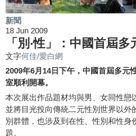
新聞
18 Jun 2009
「別‧性」：中國首屆多
文字
何佳/愛白網
2009年6月14日下午，中國首屆多
室順利開幕。
本次展出作品題材均與男、女同性戀
並將目光投向傳統二元性別世界以外
別群體，也涉及到在性、性別和性身
題。