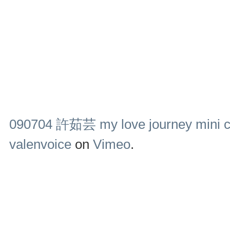
090704 許茹芸 my love journey mini
valenvoice
on
Vimeo
.