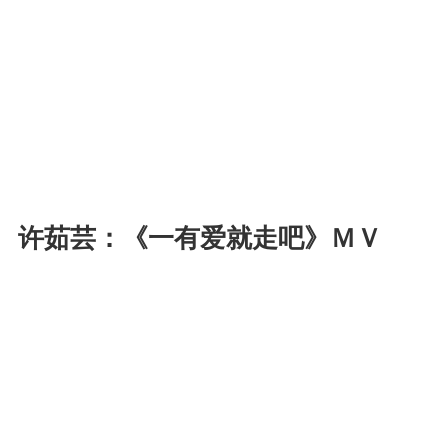
许茹芸：《一有爱就走吧》ＭＶ