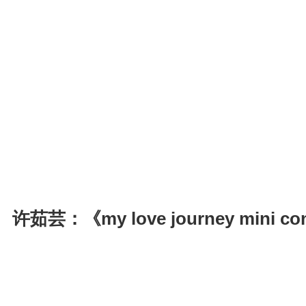
许茹芸：《my love journey mini c