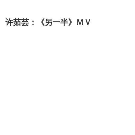
许茹芸：《另一半》ＭＶ