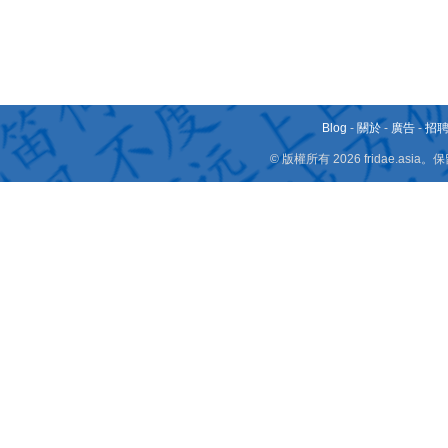
Blog
-
關於
-
廣告
-
招
© 版權所有 2026 fridae.a