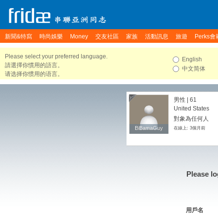
新聞&特寫
時尚娛樂
Money
交友社區
家族
活動訊息
旅遊
Perks會
Please select your preferred language.
English
請選擇你慣用的語言。
中文简体
请选择你惯用的语言。
男性 | 61
United States
對象為任何人
BiBamaGuy
BiBamaGuy
在線上: 3個月前
Please lo
用戶名