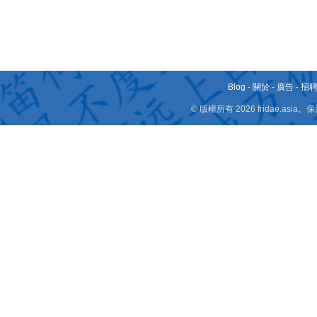
Blog
-
關於
-
廣告
-
招
© 版權所有 2026 fridae.a