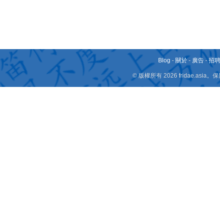
Blog
-
關於
-
廣告
-
招
© 版權所有 2026 fridae.a