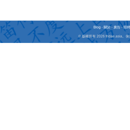
Blog
-
關於
-
廣告
-
招
© 版權所有 2026 fridae.a