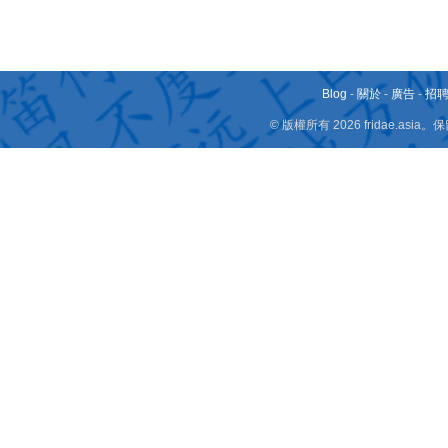
Blog
-
關於
-
廣告
-
招
© 版權所有 2026 fridae.a