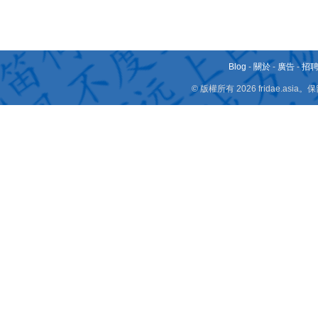
Blog
-
關於
-
廣告
-
招
© 版權所有 2026 fridae.a