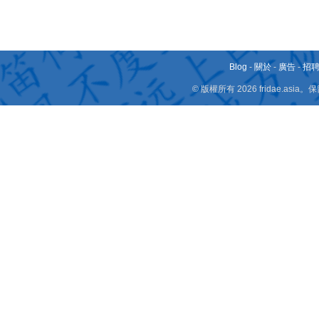
Blog
-
關於
-
廣告
-
招
© 版權所有 2026 fridae.a