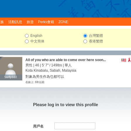
家族
活動訊息
旅遊
Perks會籍
ZONE:
English
台灣繁體
中文简体
香港繁體
All of you who are able to come over here soon...
男性 | 46 |
5' 7"
/
149lbs
| 華人
Kota Kinabalu, Sabah, Malaysia
對象為男生作為乜都可以
Surfy333
Surfy333
在線上: 6年以前
Please log in to view this profile
用戶名