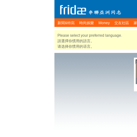
新聞&特寫
時尚娛樂
Money
交友社區
Please select your preferred language.
請選擇你慣用的語言。
请选择你惯用的语言。