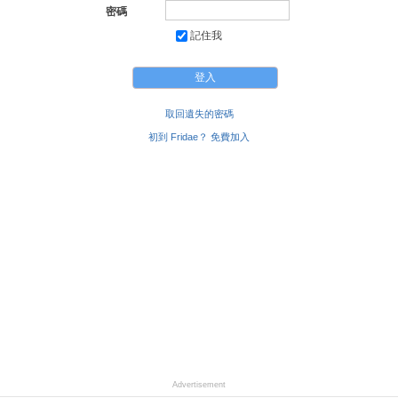
密碼
記住我
取回遺失的密碼
初到 Fridae？ 免費加入
Advertisement