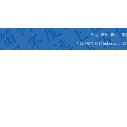
Blog
-
關於
-
廣告
-
招
© 版權所有 2026 fridae.a