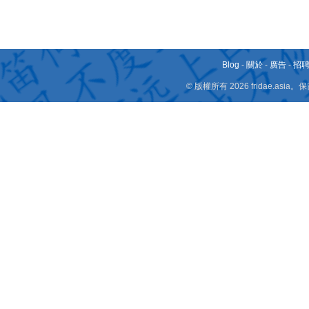
Blog
-
關於
-
廣告
-
招
© 版權所有 2026 fridae.a