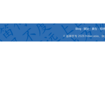
Blog
-
關於
-
廣告
-
招
© 版權所有 2026 fridae.a