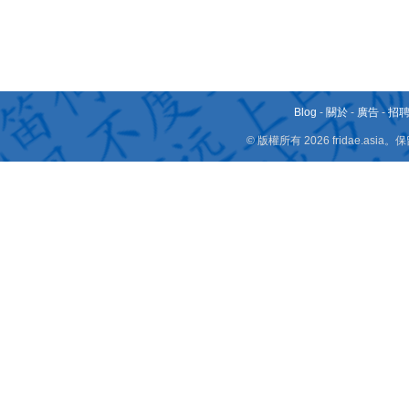
Blog
-
關於
-
廣告
-
招
© 版權所有 2026 fridae.a