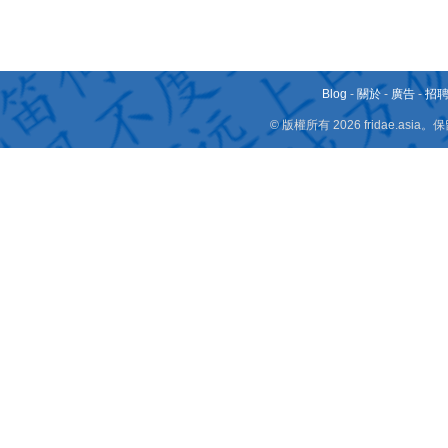
Blog
-
關於
-
廣告
-
招
© 版權所有 2026 fridae.a