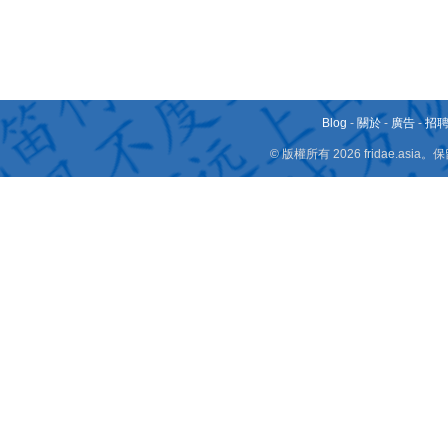
Blog
-
關於
-
廣告
-
招
© 版權所有 2026 fridae.a