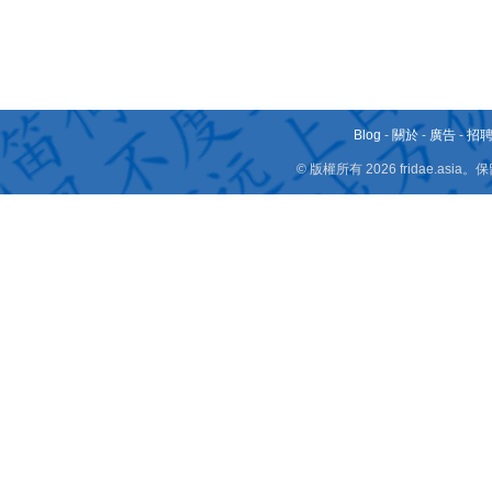
Blog
-
關於
-
廣告
-
招
© 版權所有 2026 fridae.a