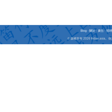
Blog
-
關於
-
廣告
-
招
© 版權所有 2026 fridae.a