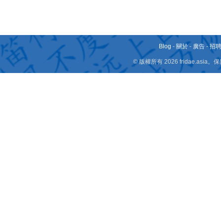
Blog
-
關於
-
廣告
-
招
© 版權所有 2026 fridae.a