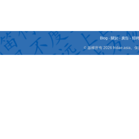
Blog
-
關於
-
廣告
-
招
© 版權所有 2026 fridae.a