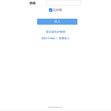
密碼
記住我
取回遺失的密碼
初到 Fridae？ 免費加入
Advertisement