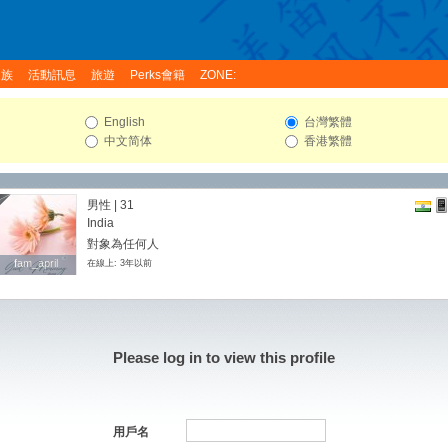
家族
活動訊息
旅遊
Perks會籍
ZONE:
English
台灣繁體
中文简体
香港繁體
男性 | 31
India
對象為任何人
fam_april
fam_april
在線上: 3年以前
Please log in to view this profile
用戶名