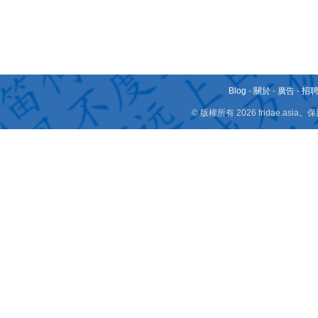
Blog
-
關於
-
廣告
-
招
© 版權所有 2026 fridae.a