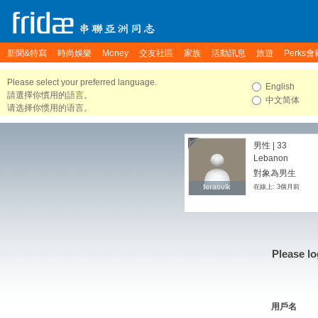
新聞&特寫
時尚娛樂
Money
交友社區
家族
活動訊息
旅遊
Perks會
Please select your preferred language.
English
請選擇你慣用的語言。
中文简体
请选择你惯用的语言。
男性 | 33
Lebanon
對象為男生
ferasvlk
ferasvlk
在線上: 3個月前
Please lo
用戶名