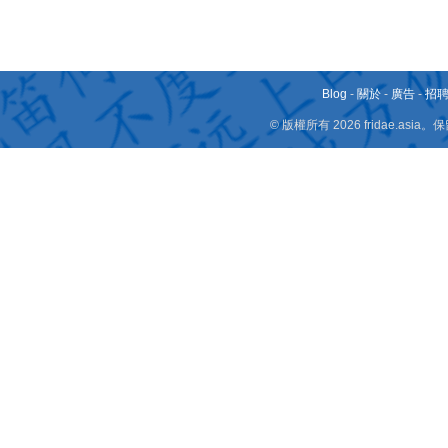
Blog
-
關於
-
廣告
-
招
© 版權所有 2026 fridae.a