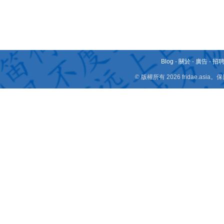
Blog
-
關於
-
廣告
-
招
© 版權所有 2026 fridae.a