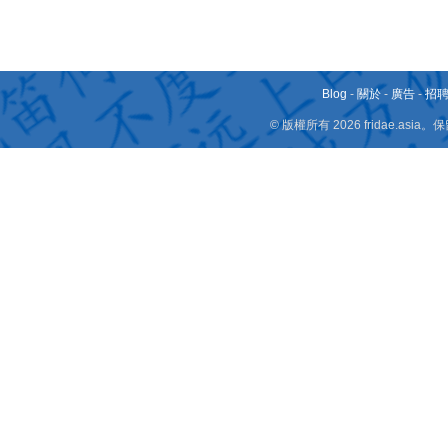
Blog
-
關於
-
廣告
-
招
© 版權所有 2026 fridae.a