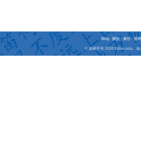
Blog
-
關於
-
廣告
-
招
© 版權所有 2026 fridae.a