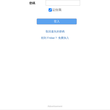
密碼
記住我
取回遺失的密碼
初到 Fridae？ 免費加入
Advertisement