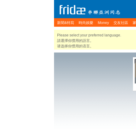
新聞&特寫
時尚娛樂
Money
交友社區
Please select your preferred language.
請選擇你慣用的語言。
请选择你惯用的语言。