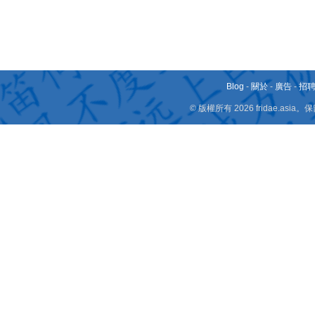
Blog
-
關於
-
廣告
-
招
© 版權所有 2026 fridae.a