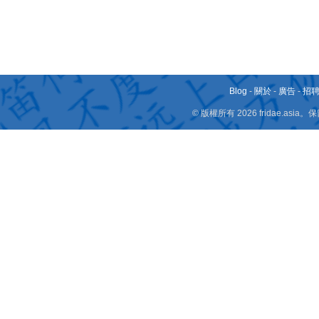
Blog
-
關於
-
廣告
-
招
© 版權所有 2026 fridae.a