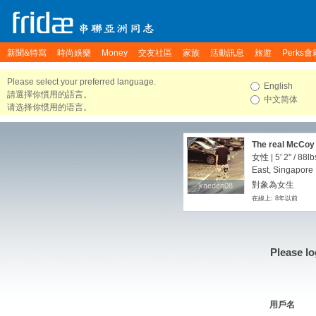
新聞&特寫
時尚娛樂
Money
交友社區
家族
活動訊息
旅遊
Perks會
Please select your preferred language.
English
請選擇你慣用的語言。
中文简体
请选择你惯用的语言。
The real McCoy
女性 |
5' 2"
/
88lb
East, Singapore
對象為女生
kaeden08
kaeden08
在線上: 8年以前
Please lo
用戶名