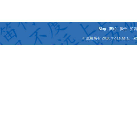
Blog
-
關於
-
廣告
-
招
© 版權所有 2026 fridae.a