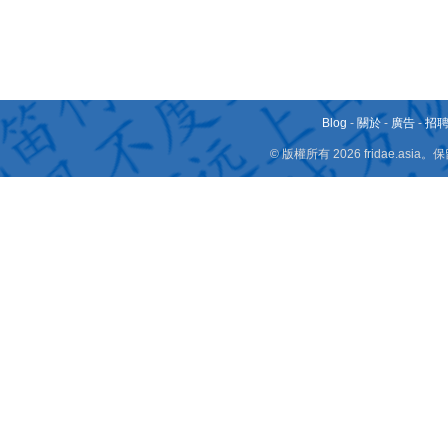
Blog
-
關於
-
廣告
-
招
© 版權所有 2026 fridae.a