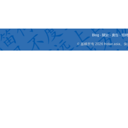
Blog
-
關於
-
廣告
-
招
© 版權所有 2026 fridae.a