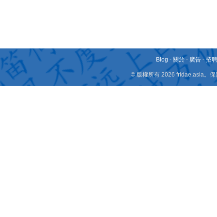
Blog
-
關於
-
廣告
-
招
© 版權所有 2026 fridae.a