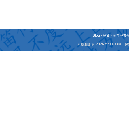
Blog
-
關於
-
廣告
-
招
© 版權所有 2026 fridae.a