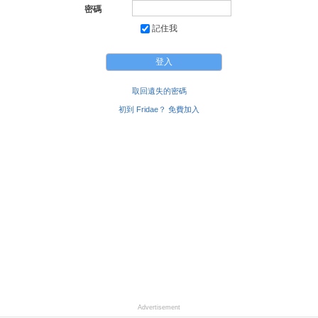
密碼
記住我
取回遺失的密碼
初到 Fridae？ 免費加入
Advertisement