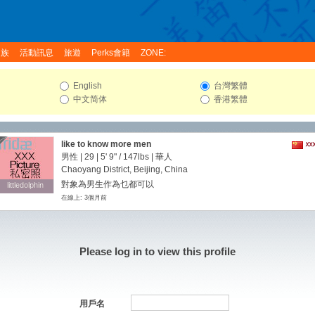
家族
活動訊息
旅遊
Perks會籍
ZONE:
English
台灣繁體
中文简体
香港繁體
like to know more men
男性 | 29 |
5' 9"
/
147lbs
| 華人
Chaoyang District, Beijing, China
對象為男生作為乜都可以
littledolphin
littledolphin
在線上: 3個月前
Please log in to view this profile
用戶名