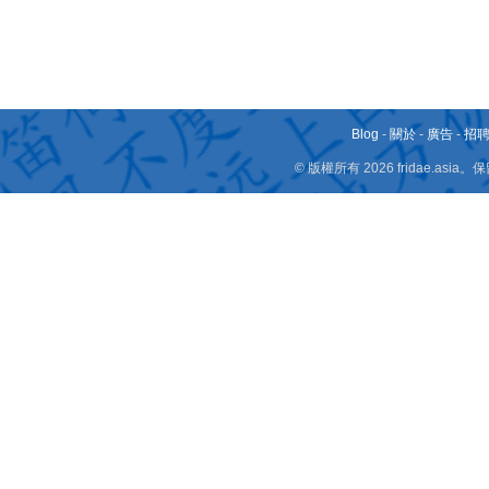
Blog
-
關於
-
廣告
-
招
© 版權所有 2026 fridae.a