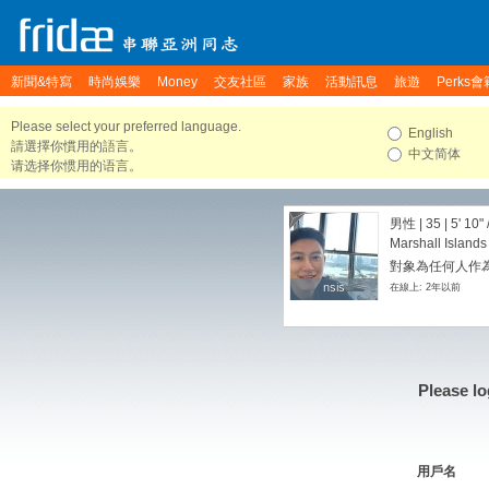
新聞&特寫
時尚娛樂
Money
交友社區
家族
活動訊息
旅遊
Perks會
Please select your preferred language.
English
請選擇你慣用的語言。
中文简体
请选择你惯用的语言。
男性 | 35 |
5' 10"
Marshall Islands
對象為任何人作為
nsis
nsis
在線上: 2年以前
Please lo
用戶名