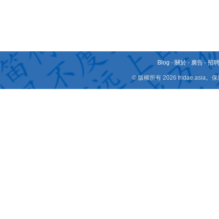
Blog
-
關於
-
廣告
-
招
© 版權所有 2026 fridae.a