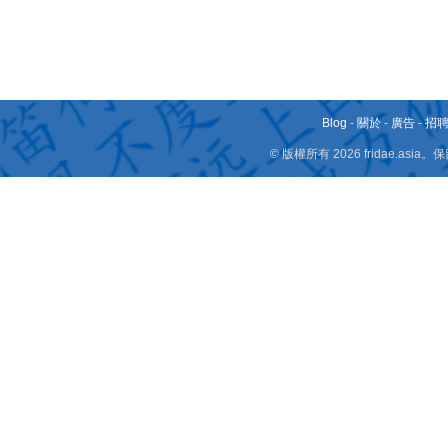
Blog
-
關於
-
廣告
-
招
© 版權所有 2026 fridae.a